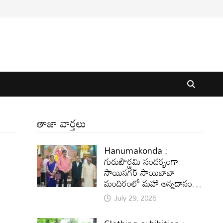
తాజా వార్తలు
Hanumakonda :
గురుపౌర్ణమి సందర్భంగా
సాయినగర్‌ సాయిబాబా
మందిరంలో మహా అన్నదానం…
July 29, 2026