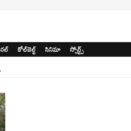
రల్
కోల్‌బెల్ట్
సినిమా
స్పోర్ట్స్
Y