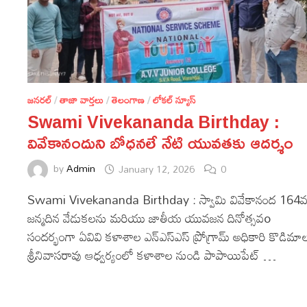
జనరల్
/
తాజా వార్తలు
/
తెలంగాణ
/
లోకల్ న్యూస్
Swami Vivekananda Birthday :
వివేకానందుని బోధనలే నేటి యువతకు ఆదర్శం
by
Admin
January 12, 2026
0
Swami Vivekananda Birthday : స్వామి వివేకానంద 164
జన్మదిన వేడుకలను మరియు జాతీయ యువజన దినోత్సవo
సందర్భంగా ఏవివి కళాశాల ఎన్ఎస్ఎస్ ప్రోగ్రామ్ అధికారి కొడిమా
శ్రీనివాసరావు ఆధ్వర్యంలో కళాశాల నుండి పాపాయిపేట్ …