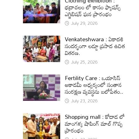
Clothing exhibition :
భద్రాచలం లో కాసం ఫ్యాషన్స్
ఎగ్జిబిషన్ ఘన ప్రారంభం
July 29, 2026
Venkateshwara : ఏకాదశి
సందర్భంగా లడ్డూ ప్రసాద ఉచిత
వితరణ.
July 25, 2026
Fertility Care : ఒయాసిస్
అకాడమీ ఆధ్వర్యంలో సంతాన
సంరక్షణ వ్యవస్థను బలోపేతం..
July 23, 2026
Shopping mall : కోదాడ లో
మాంగళ్య షాపింగ్ మాల్ గొప్ప
ప్రారంభం