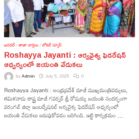
జనరల్
/
తాజా వార్తలు
/
లోకల్ న్యూస్
Roshayya Jayanti : ఆర్యవైశ్య ఫెడరేషన్
ఆధ్వర్యంలో జయంతి వేడుకలు
by
Admin
July 5, 2025
0
Roshayya Jayanti : ఆంధ్రప్రదేశ్ మాజీ ముఖ్యమంత్రివర్యులు,
తమిళనాడు రాష్ట్ర మాజీ గవర్నర్ శ్రీ రోషయ్య జయంతి సందర్భంగా
వరంగల్ జిల్లా ఇంటర్నేషనల్ ఆర్యవైశ్య ఫెడరేషన్ ఆధ్వర్యంలో
జయంతి వేడుకలు జరుపుకోవడం జరిగింది. ఇట్టి కార్యక్రమం …