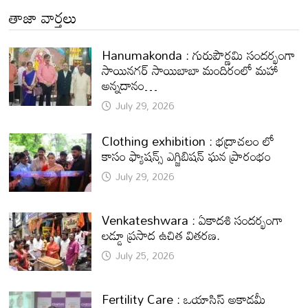
తాజా వార్తలు
Hanumakonda : గురుపౌర్ణమి సందర్భంగా
సాయినగర్‌ సాయిబాబా మందిరంలో మహా
అన్నదానం…
July 29, 2026
Clothing exhibition : భద్రాచలం లో
కాసం ఫ్యాషన్స్ ఎగ్జిబిషన్ ఘన ప్రారంభం
July 29, 2026
Venkateshwara : ఏకాదశి సందర్భంగా
లడ్డూ ప్రసాద ఉచిత వితరణ.
July 25, 2026
Fertility Care : ఒయాసిస్ అకాడమీ