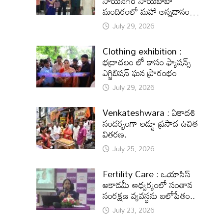
సాయినగర్‌ సాయిబాబా
మందిరంలో మహా అన్నదానం…
July 29, 2026
Clothing exhibition :
భద్రాచలం లో కాసం ఫ్యాషన్స్
ఎగ్జిబిషన్ ఘన ప్రారంభం
July 29, 2026
Venkateshwara : ఏకాదశి
సందర్భంగా లడ్డూ ప్రసాద ఉచిత
వితరణ.
July 25, 2026
Fertility Care : ఒయాసిస్
అకాడమీ ఆధ్వర్యంలో సంతాన
సంరక్షణ వ్యవస్థను బలోపేతం..
July 23, 2026