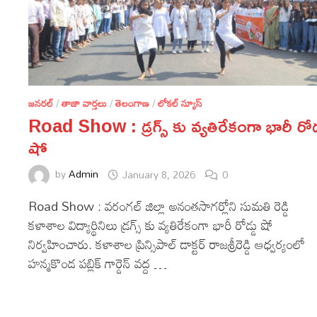
జనరల్
/
తాజా వార్తలు
/
తెలంగాణ
/
లోకల్ న్యూస్
Road Show : డ్రగ్స్ కు వ్యతిరేకంగా భారీ రోడ్
షో
by
Admin
January 8, 2026
0
Road Show : వరంగల్ జిల్లా అనంతసాగర్లోని సుమతి రెడ్డి
కళాశాల విద్యార్థినిలు డ్రగ్స్ కు వ్యతిరేకంగా భారీ రోడ్డు షో
నిర్వహించారు. కళాశాల ప్రిన్సిపాల్ డాక్టర్ రాజశ్రీరెడ్డి ఆధ్వర్యంలో
హన్మకొండ పబ్లిక్ గార్డెన్ వద్ద …