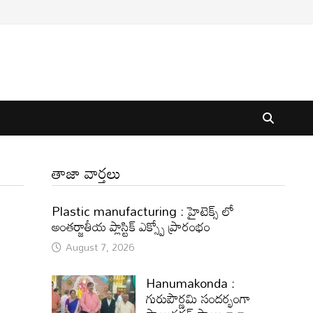
తాజా వార్తలు
Plastic manufacturing : హైటెక్స్ లో
అంతర్జాతీయ ప్లాస్టిక్ ఎక్స్పో ప్రారంభం
August 7, 2026
Hanumakonda :
గురుపౌర్ణమి సందర్భంగా