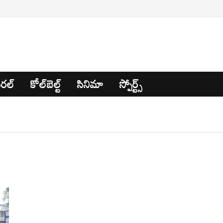
రల్
కోల్‌బెల్ట్
సినిమా
స్పోర్ట్స్