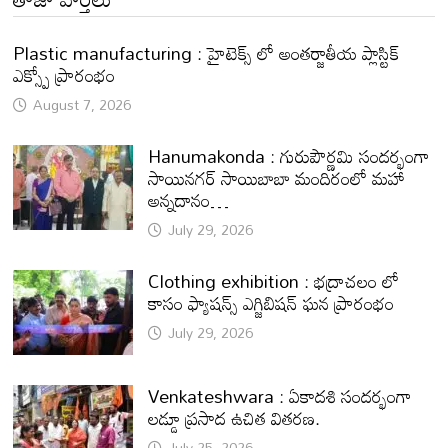
Plastic manufacturing : హైటెక్స్ లో అంతర్జాతీయ ప్లాస్టిక్
ఎక్స్పో ప్రారంభం
August 7, 2026
Hanumakonda : గురుపౌర్ణమి సందర్భంగా
సాయినగర్‌ సాయిబాబా మందిరంలో మహా
అన్నదానం…
July 29, 2026
Clothing exhibition : భద్రాచలం లో
కాసం ఫ్యాషన్స్ ఎగ్జిబిషన్ ఘన ప్రారంభం
July 29, 2026
Venkateshwara : ఏకాదశి సందర్భంగా
లడ్డూ ప్రసాద ఉచిత వితరణ.
July 25, 2026