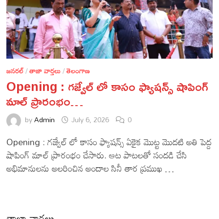
జనరల్
/
తాజా వార్తలు
/
తెలంగాణ
Opening : గజ్వేల్ లో కాసం ఫ్యాషన్స్ షాపింగ్
మాల్ ప్రారంభం…
by
Admin
July 6, 2026
0
Opening : గజ్వేల్ లో కాసం ఫ్యాషన్స్ ఏకైక మొట్ట మొదటి అతి పెద్ద
షాపింగ్ మాల్ ప్రారంభం చేసారు. ఆట పాటలతో సందడి చేసి
అభిమానులను అలరించిన అందాల సినీ తార ప్రముఖ …
తాజా వార్తలు