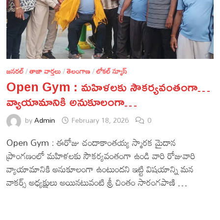
జనరల్
/
తాజా వార్తలు
/
తెలంగాణ
/
లోకల్ న్యూస్
Open Gym : మహిళలకు సౌకర్యవంతంగా…
వ్యాయామానికి అనుకూలంగా…
by
Admin
February 18, 2026
0
Open Gym : ఈరోజు చందాకాంతయ్య స్మారక మైదాన
ప్రాంగణంలో మహిళలకు సౌకర్యవంతంగా ఉండి వారి రోజువారి
వ్యాయామానికి అనుకూలంగా ఉంటుందని ఇట్టి విషయాన్ని మన
వాకర్స్ అధ్యక్షులు అయినటువంటి శ్రీ చింతం సారంగపాణి …