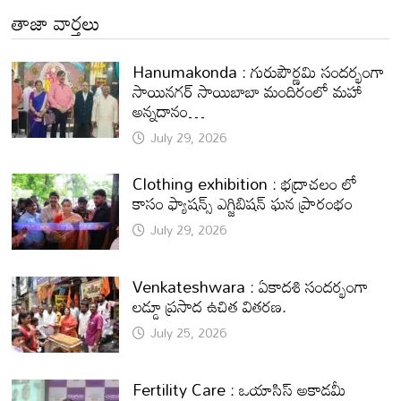
తాజా వార్తలు
Hanumakonda : గురుపౌర్ణమి సందర్భంగా
సాయినగర్‌ సాయిబాబా మందిరంలో మహా
అన్నదానం…
July 29, 2026
Clothing exhibition : భద్రాచలం లో
కాసం ఫ్యాషన్స్ ఎగ్జిబిషన్ ఘన ప్రారంభం
July 29, 2026
Venkateshwara : ఏకాదశి సందర్భంగా
లడ్డూ ప్రసాద ఉచిత వితరణ.
July 25, 2026
Fertility Care : ఒయాసిస్ అకాడమీ