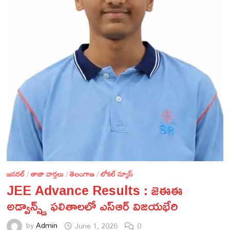
జనరల్
/
తాజా వార్తలు
/
తెలంగాణ
/
లోకల్ న్యూస్
JEE Advance Results : జెఈఈ
అడ్వాన్స్డ్ ఫలితాలలో ఎస్ఆర్ విజయభేరి
by
Admin
June 1, 2026
0