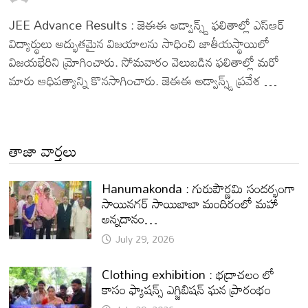
JEE Advance Results : జెఈఈ అడ్వాన్స్డ్ ఫలితాల్లో ఎస్ఆర్
విద్యార్థులు అద్భుతమైన విజయాలను సాధించి జాతీయస్థాయిలో
విజయభేరిని మ్రోగించారు. సోమవారం వెలుబడిన ఫలితాల్లో మరో
మారు ఆధిపత్యాన్ని కొనసాగించారు. జెఈఈ అడ్వాన్స్డ్ ప్రవేశ …
తాజా వార్తలు
Hanumakonda : గురుపౌర్ణమి సందర్భంగా
సాయినగర్‌ సాయిబాబా మందిరంలో మహా
అన్నదానం…
July 29, 2026
Clothing exhibition : భద్రాచలం లో
కాసం ఫ్యాషన్స్ ఎగ్జిబిషన్ ఘన ప్రారంభం