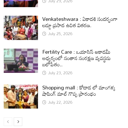
July 29, 2026
Venkateshwara : ఏకాదశి సందర్భంగా
లడ్డూ ప్రసాద ఉచిత వితరణ.
July 25, 2026
Fertility Care : ఒయాసిస్ అకాడమీ
ఆధ్వర్యంలో సంతాన సంరక్షణ వ్యవస్థను
బలోపేతం..
July 23, 2026
Shopping mall : కోదాడ లో మాంగళ్య
షాపింగ్ మాల్ గొప్ప ప్రారంభం
July 22, 2026