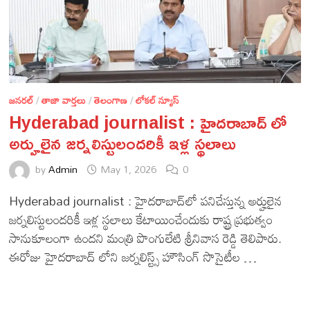
జనరల్
/
తాజా వార్తలు
/
తెలంగాణ
/
లోకల్ న్యూస్
Hyderabad journalist : హైదరాబాద్ లో
అర్హులైన జర్నలిస్టులందరికీ ఇళ్ల స్థలాలు
by
Admin
May 1, 2026
0
Hyderabad journalist : హైదరాబాద్‌లో పనిచేస్తున్న అర్హులైన
జర్నలిస్టులందరికీ ఇళ్ల స్థలాలు కేటాయించేందుకు రాష్ట్ర ప్రభుత్వం
సానుకూలంగా ఉందని మంత్రి పొంగులేటి శ్రీనివాస రెడ్డి తెలిపారు.
ఈరోజు హైదరాబాద్ లోని జర్నలిస్ట్స్ హౌసింగ్ సొసైటీల …