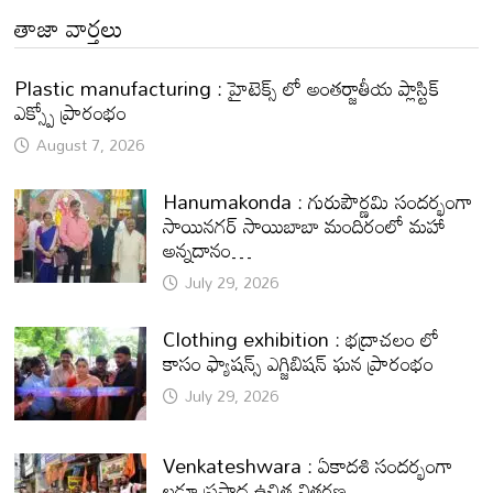
తాజా వార్తలు
Plastic manufacturing : హైటెక్స్ లో అంతర్జాతీయ ప్లాస్టిక్
ఎక్స్పో ప్రారంభం
August 7, 2026
Hanumakonda : గురుపౌర్ణమి సందర్భంగా
సాయినగర్‌ సాయిబాబా మందిరంలో మహా
అన్నదానం…
July 29, 2026
Clothing exhibition : భద్రాచలం లో
కాసం ఫ్యాషన్స్ ఎగ్జిబిషన్ ఘన ప్రారంభం
July 29, 2026
Venkateshwara : ఏకాదశి సందర్భంగా
లడ్డూ ప్రసాద ఉచిత వితరణ.