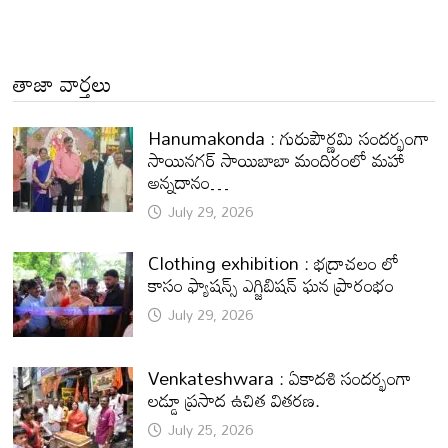
తాజా వార్తలు
Hanumakonda : గురుపౌర్ణమి సందర్భంగా
సాయినగర్‌ సాయిబాబా మందిరంలో మహా
అన్నదానం…
July 29, 2026
Clothing exhibition : భద్రాచలం లో
కాసం ఫ్యాషన్స్ ఎగ్జిబిషన్ ఘన ప్రారంభం
July 29, 2026
Venkateshwara : ఏకాదశి సందర్భంగా
లడ్డూ ప్రసాద ఉచిత వితరణ.
July 25, 2026