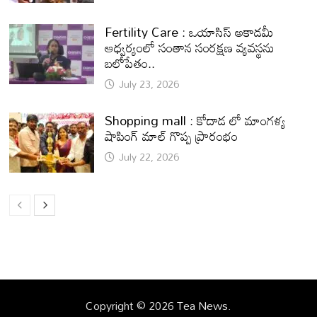
Fertility Care : ఒయాసిస్ అకాడమీ
ఆధ్వర్యంలో సంతాన సంరక్షణ వ్యవస్థను
బలోపేతం..
July 23, 2026
Shopping mall : కోదాడ లో మాంగళ్య
షాపింగ్ మాల్ గొప్ప ప్రారంభం
July 22, 2026
Copyright © 2026
Tea News
.