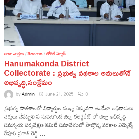
తాజా వార్తలు
/
తెలంగాణ
/
లోకల్ న్యూస్
Hanumakonda District
Collectorate : ప్రభుత్వ పథకాల అమలుతోనే
అభివృద్ధి,సంక్షేమం
by
Admin
June 21, 2025
0
ప్రభుత్వ పాఠశాలల్లో విద్యార్థుల సంఖ్య ఎక్కువగా ఉండేలా అధికారులు
చర్యలు చేపట్టాలి హనుమకొండ జిల్లా కలెక్టరేట్ లో జిల్లా అభివృద్ధి
సమన్వయ పర్యవేక్షణ కమిటీ సమావేశంలో పాల్గొన్న పరకాల ఎమ్మెల్యే
రేవూరి ప్రకాశ్ రెడ్డి …