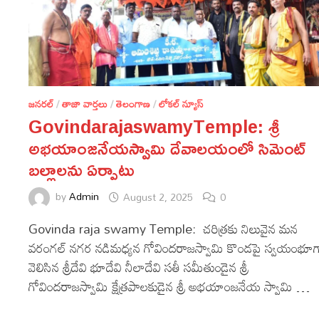
జనరల్
/
తాజా వార్తలు
/
తెలంగాణ
/
లోకల్ న్యూస్
GovindarajaswamyTemple: శ్రీ
అభయాంజనేయస్వామి దేవాలయంలో సిమెంట్
బల్లాలను ఏర్పాటు
by
Admin
August 2, 2025
0
Govinda raja swamy Temple: చరిత్రకు నిలువైన మన
వరంగల్ నగర నడిమధ్యన గోవిందరాజస్వామి కొండపై స్వయంభూ
వెలిసిన శ్రీదేవి భూదేవి నీలాదేవి సతీ సమీతుండైన శ్రీ
గోవిందరాజస్వామి క్షేత్రపాలకుడైన శ్రీ అభయాంజనేయ స్వామి …