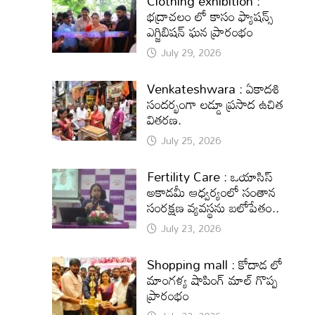
Clothing exhibition :
భద్రాచలం లో కాసం ఫ్యాషన్స్
ఎగ్జిబిషన్ ఘన ప్రారంభం
July 29, 2026
Venkateshwara : ఏకాదశి
సందర్భంగా లడ్డూ ప్రసాద ఉచిత
వితరణ.
July 25, 2026
Fertility Care : ఒయాసిస్
అకాడమీ ఆధ్వర్యంలో సంతాన
సంరక్షణ వ్యవస్థను బలోపేతం..
July 23, 2026
Shopping mall : కోదాడ లో
మాంగళ్య షాపింగ్ మాల్ గొప్ప
ప్రారంభం