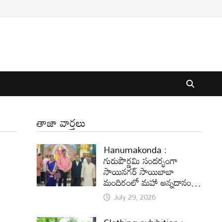
తాజా వార్తలు
Hanumakonda :
గురుపౌర్ణమి సందర్భంగా
సాయినగర్‌ సాయిబాబా
మందిరంలో మహా అన్నదానం…
July 29, 2026