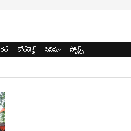
రల్
కోల్‌బెల్ట్
సినిమా
స్పోర్ట్స్
: