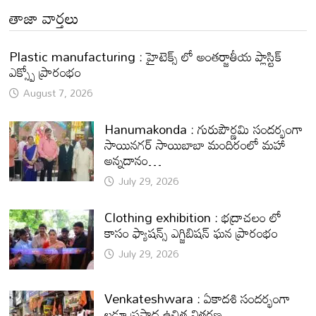
తాజా వార్తలు
Plastic manufacturing : హైటెక్స్ లో అంతర్జాతీయ ప్లాస్టిక్
ఎక్స్పో ప్రారంభం
August 7, 2026
Hanumakonda : గురుపౌర్ణమి సందర్భంగా
సాయినగర్‌ సాయిబాబా మందిరంలో మహా
అన్నదానం…
July 29, 2026
Clothing exhibition : భద్రాచలం లో
కాసం ఫ్యాషన్స్ ఎగ్జిబిషన్ ఘన ప్రారంభం
July 29, 2026
Venkateshwara : ఏకాదశి సందర్భంగా
లడ్డూ ప్రసాద ఉచిత వితరణ.