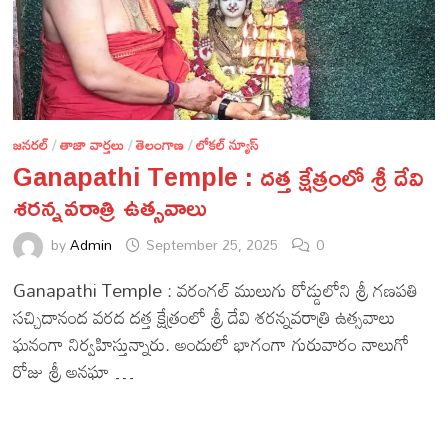
జనరల్
/
తాజా వార్తలు
/
తెలంగాణ
/
లోకల్ న్యూస్
Ganapathi Temple : దత్త క్షేత్రంలో శ్రీ దేవి
శరన్నవరాత్రి ఉత్సవాలు
by
Admin
September 25, 2025
0
Ganapathi Temple : వరంగల్ ములుగు రోడ్డులోని శ్రీ గణపతి
సచ్చిదానంద వరద దత్త క్షేత్రంలో శ్రీ దేవి శరన్నవరాత్రి ఉత్సవాలు
ఘనంగా నిర్వహిస్తున్నారు. అందులో భాగంగా గురువారం నాలుగో
రోజు శ్రీ అనఘా …