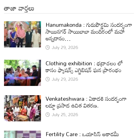
తాజా వార్తలు
Hanumakonda : గురుపౌర్ణమి సందర్భంగా
సాయినగర్‌ సాయిబాబా మందిరంలో మహా
అన్నదానం…
July 29, 2026
Clothing exhibition : భద్రాచలం లో
కాసం ఫ్యాషన్స్ ఎగ్జిబిషన్ ఘన ప్రారంభం
July 29, 2026
Venkateshwara : ఏకాదశి సందర్భంగా
లడ్డూ ప్రసాద ఉచిత వితరణ.
July 25, 2026
Fertility Care : ఒయాసిస్ అకాడమీ