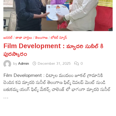
జనరల్
/
తాజా వార్తలు
/
తెలంగాణ
/
లోకల్ న్యూస్
Film Development : మ్యాదరి సునీల్ కి
పురస్కారం
by
Admin
December 31, 2025
0
Film Development : చిట్యాల మండలం జూకల్ గ్రామానికి
చెందిన కవి మ్యాదరి సునీల్ తెలంగాణ ఫిల్మ్ డెవలప్ మెంట్ నుండి
బతుకమ్మ యంగ్ ఫిల్మ్ మేకర్స్ చాలెంజ్ లో భాగంగా మ్యాదరి సునీల్
…