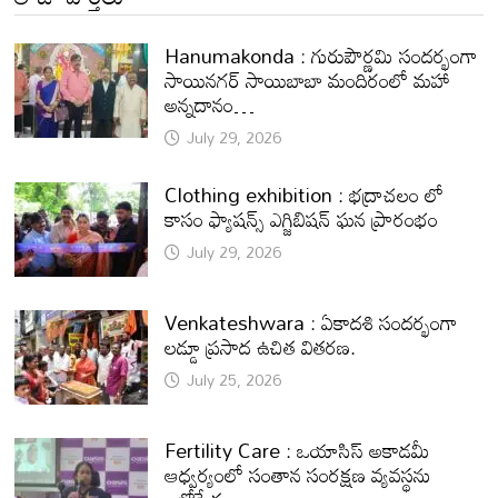
Hanumakonda : గురుపౌర్ణమి సందర్భంగా
సాయినగర్‌ సాయిబాబా మందిరంలో మహా
అన్నదానం…
July 29, 2026
Clothing exhibition : భద్రాచలం లో
కాసం ఫ్యాషన్స్ ఎగ్జిబిషన్ ఘన ప్రారంభం
July 29, 2026
Venkateshwara : ఏకాదశి సందర్భంగా
లడ్డూ ప్రసాద ఉచిత వితరణ.
July 25, 2026
Fertility Care : ఒయాసిస్ అకాడమీ
ఆధ్వర్యంలో సంతాన సంరక్షణ వ్యవస్థను