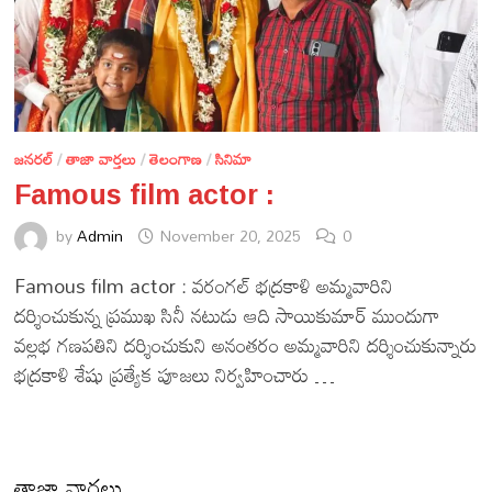
జనరల్
/
తాజా వార్తలు
/
తెలంగాణ
/
సినిమా
Famous film actor :
by
Admin
November 20, 2025
0
Famous film actor : వరంగల్ భద్రకాళి అమ్మవారిని
దర్శించుకున్న ప్రముఖ సినీ నటుడు ఆది సాయికుమార్ ముందుగా
వల్లభ గణపతిని దర్శించుకుని అనంతరం అమ్మవారిని దర్శించుకున్నారు
భద్రకాళి శేషు ప్రత్యేక పూజలు నిర్వహించారు …
తాజా వార్తలు