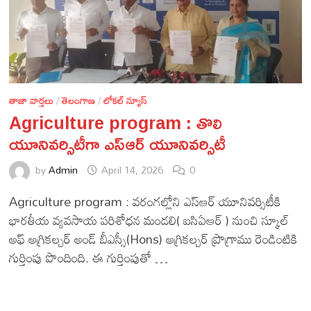
తాజా వార్తలు
/
తెలంగాణ
/
లోకల్ న్యూస్
Agriculture program : తొలి
యూనివర్సిటీగా ఎస్ఆర్ యూనివర్సిటీ
by
Admin
April 14, 2026
0
Agriculture program : వరంగల్లోని ఎస్ఆర్ యూనివర్సిటీకి
భారతీయ వ్యవసాయ పరిశోధన మండలి( ఐసిఏఆర్ ) నుంచి స్కూల్
అఫ్ అగ్రికల్చర్ అండ్ బీఎస్సీ(Hons) అగ్రికల్చర్ ప్రొగ్రాము రెండింటికి
గుర్తింపు పొందింది. ఈ గుర్తింపుతో …