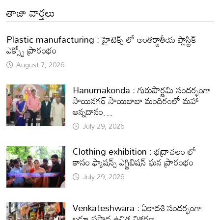
తాజా వార్తలు
Plastic manufacturing : హైటెక్స్ లో అంతర్జాతీయ ప్లాస్టిక్
ఎక్స్పో ప్రారంభం
August 7, 2026
Hanumakonda : గురుపౌర్ణమి సందర్భంగా
సాయినగర్‌ సాయిబాబా మందిరంలో మహా
అన్నదానం…
July 29, 2026
Clothing exhibition : భద్రాచలం లో
కాసం ఫ్యాషన్స్ ఎగ్జిబిషన్ ఘన ప్రారంభం
July 29, 2026
Venkateshwara : ఏకాదశి సందర్భంగా
లడ్డూ ప్రసాద ఉచిత వితరణ.