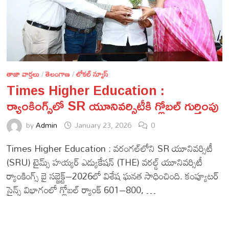
తాజా వార్తలు
/
తెలంగాణ
/
లోకల్ న్యూస్
Times Higher Education :
ర్యాంకింగ్స్‌లో SR యూనివర్సిటీకి గ్లోబల్ గుర్తింపు
by
Admin
January 23, 2026
0
Times Higher Education : వరంగల్‌లోని SR యూనివర్సిటీ
(SRU) టైమ్స్ హయ్యర్ ఎడ్యుకేషన్ (THE) వరల్డ్ యూనివర్సిటీ
ర్యాంకింగ్స్ బై సబ్జెక్ట్–2026లో విశేష ఘనత సాధించింది. కంప్యూటర్
సైన్స్ విభాగంలో గ్లోబల్ ర్యాంక్ 601–800, …