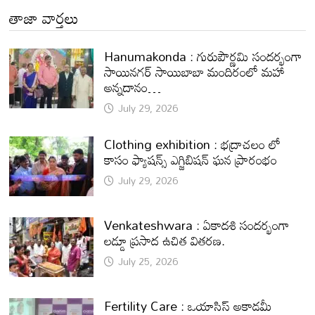
తాజా వార్తలు
Hanumakonda : గురుపౌర్ణమి సందర్భంగా
సాయినగర్‌ సాయిబాబా మందిరంలో మహా
అన్నదానం…
July 29, 2026
Clothing exhibition : భద్రాచలం లో
కాసం ఫ్యాషన్స్ ఎగ్జిబిషన్ ఘన ప్రారంభం
July 29, 2026
Venkateshwara : ఏకాదశి సందర్భంగా
లడ్డూ ప్రసాద ఉచిత వితరణ.
July 25, 2026
Fertility Care : ఒయాసిస్ అకాడమీ