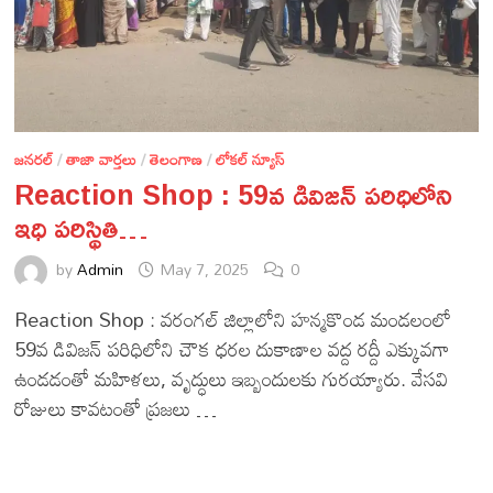
జనరల్
/
తాజా వార్తలు
/
తెలంగాణ
/
లోకల్ న్యూస్
Reaction Shop : 59వ డివిజన్ పరిధిలోని
ఇధి పరిస్థితి…
by
Admin
May 7, 2025
0
Reaction Shop : వరంగల్ జిల్లాలోని హన్మకొండ మండలంలో
59వ డివిజన్ పరిధిలోని చౌక ధరల దుకాణాల వద్ద రద్దీ ఎక్కువగా
ఉండడంతో మహిళలు, వృద్ధులు ఇబ్బందులకు గురయ్యారు. వేసవి
రోజులు కావటంతో ప్రజలు …