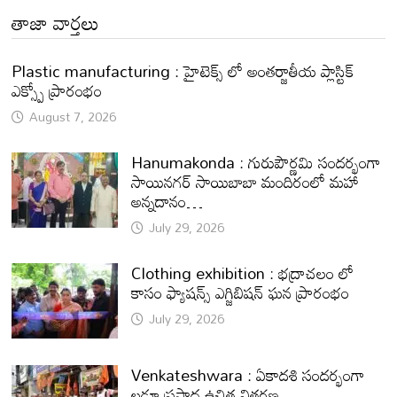
తాజా వార్తలు
Plastic manufacturing : హైటెక్స్ లో అంతర్జాతీయ ప్లాస్టిక్
ఎక్స్పో ప్రారంభం
August 7, 2026
Hanumakonda : గురుపౌర్ణమి సందర్భంగా
సాయినగర్‌ సాయిబాబా మందిరంలో మహా
అన్నదానం…
July 29, 2026
Clothing exhibition : భద్రాచలం లో
కాసం ఫ్యాషన్స్ ఎగ్జిబిషన్ ఘన ప్రారంభం
July 29, 2026
Venkateshwara : ఏకాదశి సందర్భంగా
లడ్డూ ప్రసాద ఉచిత వితరణ.