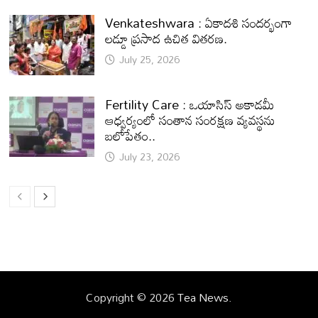
Venkateshwara : ఏకాదశి సందర్భంగా
లడ్డూ ప్రసాద ఉచిత వితరణ.
July 25, 2026
Fertility Care : ఒయాసిస్ అకాడమీ
ఆధ్వర్యంలో సంతాన సంరక్షణ వ్యవస్థను
బలోపేతం..
July 23, 2026
Copyright © 2026
Tea News
.