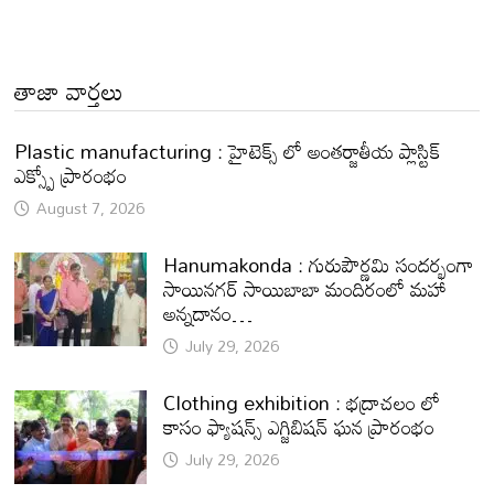
తాజా వార్తలు
Plastic manufacturing : హైటెక్స్ లో అంతర్జాతీయ ప్లాస్టిక్
ఎక్స్పో ప్రారంభం
August 7, 2026
Hanumakonda : గురుపౌర్ణమి సందర్భంగా
సాయినగర్‌ సాయిబాబా మందిరంలో మహా
అన్నదానం…
July 29, 2026
Clothing exhibition : భద్రాచలం లో
కాసం ఫ్యాషన్స్ ఎగ్జిబిషన్ ఘన ప్రారంభం
July 29, 2026