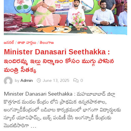
జనరల్
/
తాజా వార్తలు
/
తెలంగాణ
Minister Danasari Seethakka :
ఇందిరమ్మ ఇల్లు నిర్మాణం కోసం ముగ్గు పోసిన
మంత్రి సీతక్క
by
Admin
June 13, 2025
0
Minister Danasari Seethakka : మహబూబాబాద్ జిల్లా
కొత్తగూడ మండల కేంద్రం లోని ప్రాథమిక ఉన్నతపాఠశాల,
అంగన్వాడీకేంద్రంలో బడిబాట కార్యక్రమంలో భాగంగా విద్యార్థులకు
స్కూల్ యూనిఫామ్స్, బుక్స్ పంపిణీ చేసి అంగన్వాడీ కేంద్రంకు
మొదటిసారిగా …