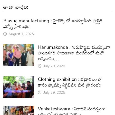
తాజా వార్తలు
Plastic manufacturing : హైటెక్స్ లో అంతర్జాతీయ ప్లాస్టిక్
ఎక్స్పో ప్రారంభం
August 7, 2026
Hanumakonda : గురుపౌర్ణమి సందర్భంగా
సాయినగర్‌ సాయిబాబా మందిరంలో మహా
అన్నదానం…
July 29, 2026
Clothing exhibition : భద్రాచలం లో
కాసం ఫ్యాషన్స్ ఎగ్జిబిషన్ ఘన ప్రారంభం
July 29, 2026
Venkateshwara : ఏకాదశి సందర్భంగా
లడ్డూ ప్రసాద ఉచిత వితరణ.