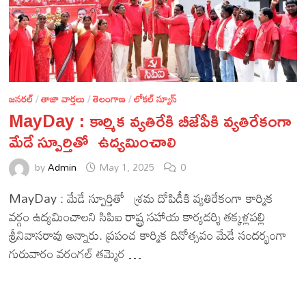
జనరల్
/
తాజా వార్తలు
/
తెలంగాణ
/
లోకల్ న్యూస్
MayDay : కార్మిక వ్యతిరేకి బీజేపీకి వ్యతిరేకంగా
మేడే స్పూర్తితో ఉద్యమించాలి
by
Admin
May 1, 2025
0
MayDay : మేడే స్పూర్తితో శ్రమ దోపిడీకి వ్యతిరేకంగా కార్మిక
వర్గం ఉద్యమించాలని సిపిఐ రాష్ట్ర సహాయ కార్యదర్శి తక్కళ్లపల్లి
శ్రీనివాసరావు అన్నారు. ప్రపంచ కార్మిక దినోత్సవం మేడే సందర్భంగా
గురువారం వరంగల్ తమ్మెర …