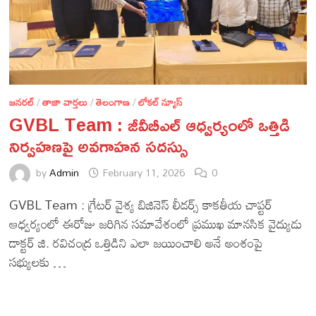
జనరల్
/
తాజా వార్తలు
/
తెలంగాణ
/
లోకల్ న్యూస్
GVBL Team : జీవీబీఎల్ ఆధ్వర్యంలో ఒత్తిడి
నిర్వహణపై అవగాహన సదస్సు
by
Admin
February 11, 2026
0
GVBL Team : గ్రేటర్ వైశ్య బిజినెస్ లీడర్స్ కాకతీయ చాప్టర్
ఆధ్వర్యంలో ఈరోజు జరిగిన సమావేశంలో ప్రముఖ మానసిక వైద్యుడు
డాక్టర్ జి. రవిచంద్ర ఒత్తిడిని ఎలా జయించాలి అనే అంశంపై
సభ్యులకు …