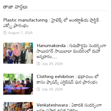
తాజా వార్తలు
Plastic manufacturing : హైటెక్స్ లో అంతర్జాతీయ ప్లాస్టిక్
ఎక్స్పో ప్రారంభం
August 7, 2026
Hanumakonda : గురుపౌర్ణమి సందర్భంగా
సాయినగర్‌ సాయిబాబా మందిరంలో మహా
అన్నదానం…
July 29, 2026
Clothing exhibition : భద్రాచలం లో
కాసం ఫ్యాషన్స్ ఎగ్జిబిషన్ ఘన ప్రారంభం
July 29, 2026
Venkateshwara : ఏకాదశి సందర్భంగా
లడ్డూ ప్రసాద ఉచిత వితరణ.