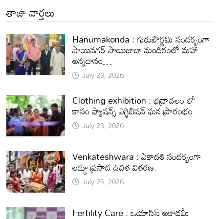
తాజా వార్తలు
Hanumakonda : గురుపౌర్ణమి సందర్భంగా
సాయినగర్‌ సాయిబాబా మందిరంలో మహా
అన్నదానం…
July 29, 2026
Clothing exhibition : భద్రాచలం లో
కాసం ఫ్యాషన్స్ ఎగ్జిబిషన్ ఘన ప్రారంభం
July 29, 2026
Venkateshwara : ఏకాదశి సందర్భంగా
లడ్డూ ప్రసాద ఉచిత వితరణ.
July 25, 2026
Fertility Care : ఒయాసిస్ అకాడమీ