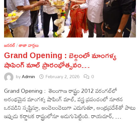
జనరల్
/
తాజా వార్తలు
Grand Opening : బెల్గంలో మాంగళ్య
షాపింగ్ మాల్ ప్రారంభోత్సవం…
by
Admin
February 2, 2026
0
Grand Opening : తెలంగాణ రాష్ట్రం 2012 వరంగల్‌లో
ఆరంభమైన మాంగళ్య షాపింగ్ మాల్, వస్త్ర ప్రపంచంలో నూతన
ఒరవడిని సృష్టిస్తూ, అంచెలంచెలుగా ఎదుగుతూ, ఆంధ్రప్రదేశ్‌తో పాటు
ఇప్పుడు కర్ణాటక రాష్ట్రంలోనూ అడుగుపెట్టింది. రాయచూర్, …