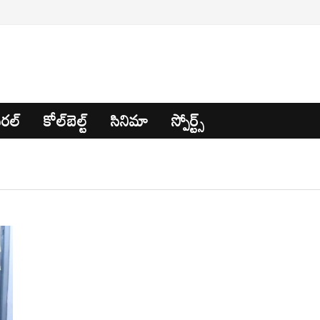
రల్
కోల్‌బెల్ట్
సినిమా
స్పోర్ట్స్