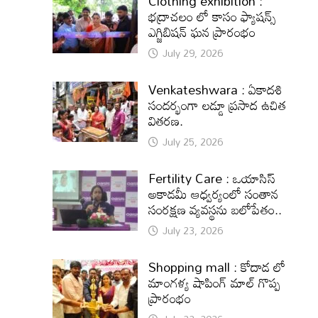
Clothing exhibition :
భద్రాచలం లో కాసం ఫ్యాషన్స్
ఎగ్జిబిషన్ ఘన ప్రారంభం
July 29, 2026
Venkateshwara : ఏకాదశి
సందర్భంగా లడ్డూ ప్రసాద ఉచిత
వితరణ.
July 25, 2026
Fertility Care : ఒయాసిస్
అకాడమీ ఆధ్వర్యంలో సంతాన
సంరక్షణ వ్యవస్థను బలోపేతం..
July 23, 2026
Shopping mall : కోదాడ లో
మాంగళ్య షాపింగ్ మాల్ గొప్ప
ప్రారంభం