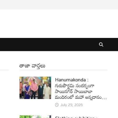
తాజా వార్తలు
Hanumakonda :
గురుపౌర్ణమి సందర్భంగా
సాయినగర్‌ సాయిబాబా
మందిరంలో మహా అన్నదానం…
July 29, 2026