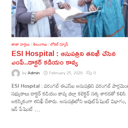
తాజా వార్తలు
/
తెలంగాణ
/
లోకల్ న్యూస్
ESI Hospital : ఆసుపత్రిని తనిఖీ చేసిన
ఎంపీ..డాక్టర్ కడియం కావ్య
by
Admin
February 25, 2026
0
ESI Hospital : వరంగల్ ఈఎస్ఐ ఆసుపత్రిని వరంగల్ పార్లమెం
సభ్యురాలు డాక్టర్ కడియం కావ్య జిల్లా కలెక్టర్ సత్య శారదతో కలిసి
ఆకస్మికంగా తనిఖీ చేశారు. ఆసుపత్రిలోని అవుట్‌పేషెంట్ విభాగం,
ఇన్‌ పేషెంట్ …