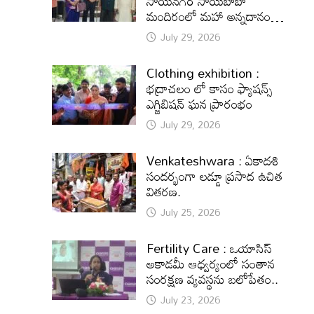
సాయినగర్‌ సాయిబాబా
మందిరంలో మహా అన్నదానం…
July 29, 2026
Clothing exhibition :
భద్రాచలం లో కాసం ఫ్యాషన్స్
ఎగ్జిబిషన్ ఘన ప్రారంభం
July 29, 2026
Venkateshwara : ఏకాదశి
సందర్భంగా లడ్డూ ప్రసాద ఉచిత
వితరణ.
July 25, 2026
Fertility Care : ఒయాసిస్
అకాడమీ ఆధ్వర్యంలో సంతాన
సంరక్షణ వ్యవస్థను బలోపేతం..
July 23, 2026