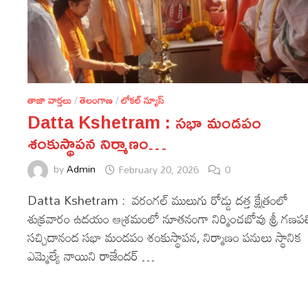
తాజా వార్తలు
/
తెలంగాణ
/
లోకల్ న్యూస్
Datta Kshetram : సభా మండపం
శంకుస్థాపన నిర్మాణం…
by
Admin
February 20, 2026
0
Datta Kshetram : వరంగల్ ములుగు రోడ్డు దత్త క్షేత్రంలో
శుక్రవారం ఉదయం ఆశ్రమంలో నూతనంగా నిర్మించబోవు శ్రీ గణపత
సచ్చిదానంద సభా మండపం శంకుస్థాపన, నిర్మాణం పనులు స్థానిక
ఎమ్మెల్యే నాయిని రాజేందర్ …