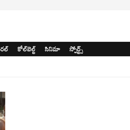
రల్
కోల్‌బెల్ట్
సినిమా
స్పోర్ట్స్