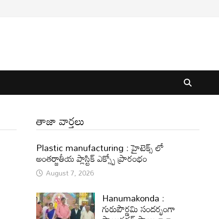
తాజా వార్తలు
Plastic manufacturing : హైటెక్స్ లో
అంతర్జాతీయ ప్లాస్టిక్ ఎక్స్పో ప్రారంభం
August 7, 2026
Hanumakonda :
గురుపౌర్ణమి సందర్భంగా