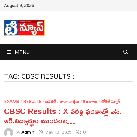
Skip
August 9, 2026
to
content
MENU
TAG:
CBSC RESULTS :
EXAMS
/
RESULTS
/
జనరల్
/
తాజా వార్తలు
/
తెలంగాణ
/
లోకల్ న్యూస్
CBSC Results : X పరీక్ష ఫలితాల్లో ఎస్.
ఆర్.విద్యార్థుల ముందంజ…
by
Admin
May 13, 2025
0