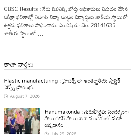
CBSC Results : నేడు సిబిఎస్సి బోర్డు అధికారులు విడుదల చేసిన
పరీక్షా ఫలితాల్లో ఎస్ఆర్ విద్యా సంస్థల విద్యార్థులు జాతీయ స్థాయిలో
ఉత్తమ ఫలితాలు సాధించారు. ఎం.రిషి రూ.నెం. 28141635
జాతీయ స్థాయిలో …
తాజా వార్తలు
Plastic manufacturing : హైటెక్స్ లో అంతర్జాతీయ ప్లాస్టిక్
ఎక్స్పో ప్రారంభం
August 7, 2026
Hanumakonda : గురుపౌర్ణమి సందర్భంగా
సాయినగర్‌ సాయిబాబా మందిరంలో మహా
అన్నదానం…
July 29, 2026