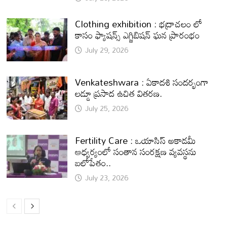
Clothing exhibition : భద్రాచలం లో
కాసం ఫ్యాషన్స్ ఎగ్జిబిషన్ ఘన ప్రారంభం
July 29, 2026
Venkateshwara : ఏకాదశి సందర్భంగా
లడ్డూ ప్రసాద ఉచిత వితరణ.
July 25, 2026
Fertility Care : ఒయాసిస్ అకాడమీ
ఆధ్వర్యంలో సంతాన సంరక్షణ వ్యవస్థను
బలోపేతం..
July 23, 2026