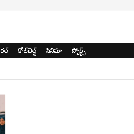
రల్
కోల్‌బెల్ట్
సినిమా
స్పోర్ట్స్