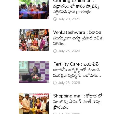
Clothing exhibition :
భద్రాచలం లో కాసం ఫ్యాషన్స్
ఎగ్జిబిషన్ ఘన ప్రారంభం
July 29, 2026
Venkateshwara : ఏకాదశి
సందర్భంగా లడ్డూ ప్రసాద ఉచిత
వితరణ.
July 25, 2026
Fertility Care : ఒయాసిస్
అకాడమీ ఆధ్వర్యంలో సంతాన
సంరక్షణ వ్యవస్థను బలోపేతం..
July 23, 2026
Shopping mall : కోదాడ లో
మాంగళ్య షాపింగ్ మాల్ గొప్ప
ప్రారంభం