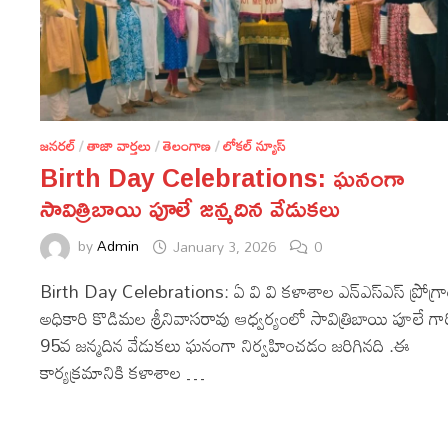
జనరల్
/
తాజా వార్తలు
/
తెలంగాణ
/
లోకల్ న్యూస్
Birth Day Celebrations: ఘనంగా
సావిత్రిబాయి పూలే జన్మదిన వేడుకలు
by
Admin
January 3, 2026
0
Birth Day Celebrations: ఏ వి వి కళాశాల ఎన్ఎస్ఎస్ ప్రోగ్ర
అధికారి కొడిమల శ్రీనివాసరావు ఆధ్వర్యంలో సావిత్రిబాయి పూలే గా
95వ జన్మదిన వేడుకలు ఘనంగా నిర్వహించడం జరిగినది .ఈ
కార్యక్రమానికి కళాశాల …