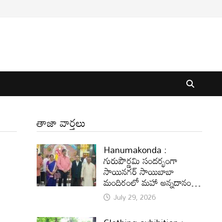
తాజా వార్తలు
Hanumakonda :
గురుపౌర్ణమి సందర్భంగా
సాయినగర్‌ సాయిబాబా
మందిరంలో మహా అన్నదానం…
July 29, 2026