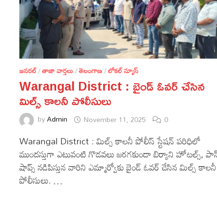
జనరల్
/
తాజా వార్తలు
/
తెలంగాణ
/
లోకల్ న్యూస్
Warangal District : బైండ్ ఓవర్ చేసిన
మిల్స్ కాలనీ పోలీసులు
by
Admin
November 11, 2025
0
Warangal District : మిల్స్ కాలనీ పోలీస్ స్టేషన్ పరిధిలో
ముందస్తుగా ఎటువంటి గొడవలు జరగకుండా బిర్యాని హోటల్స్, పాన
షాప్స్ నడిపిస్తున వారిని ఎమ్మార్వోకు బైండ్ ఓవర్ చేసిన మిల్స్ కాలనీ
పోలీసులు. …