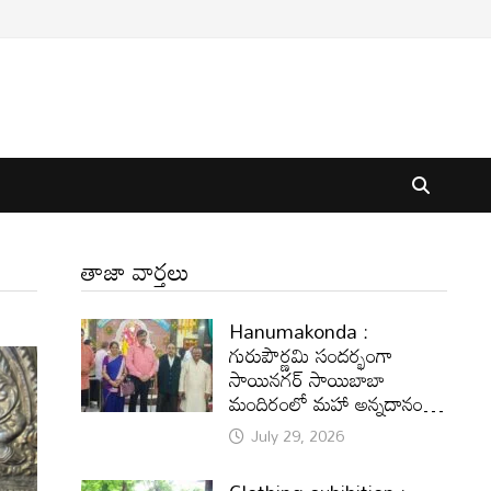
తాజా వార్తలు
Hanumakonda :
గురుపౌర్ణమి సందర్భంగా
సాయినగర్‌ సాయిబాబా
మందిరంలో మహా అన్నదానం…
July 29, 2026