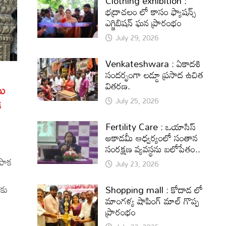
Clothing exhibition :
భద్రాచలం లో కాసం ఫ్యాషన్స్
ఎగ్జిబిషన్ ఘన ప్రారంభం
July 29, 2026
Venkateshwara : ఏకాదశి
సందర్భంగా లడ్డూ ప్రసాద ఉచిత
వితరణ.
ంఘ
క
July 25, 2026
Fertility Care : ఒయాసిస్
అకాడమీ ఆధ్వర్యంలో సంతాన
సంరక్షణ వ్యవస్థను బలోపేతం..
ాపాక
July 23, 2026
 కు
Shopping mall : కోదాడ లో
మాంగళ్య షాపింగ్ మాల్ గొప్ప
ప్రారంభం