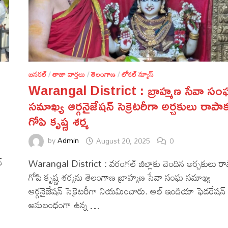
జనరల్
/
తాజా వార్తలు
/
తెలంగాణ
/
లోకల్ న్యూస్
Warangal District : బ్రాహ్మణ సేవా స
సమాఖ్య ఆర్గనైజేషన్ సెక్రెటరీగా అర్చకులు రాపా
గోపి కృష్ణ శర్మ
by
Admin
August 20, 2025
0
్
Warangal District : వరంగల్ జిల్లాకు చెందిన అర్చకులు ర
గోపి కృష్ణ శర్మను తెలంగాణ బ్రాహ్మణ సేవా సంఘ సమాఖ్య
ఆర్గనైజేషన్ సెక్రెటరీగా నియమించారు. ఆల్ ఇండియా ఫెడరేషన్
అనుబంధంగా ఉన్న …