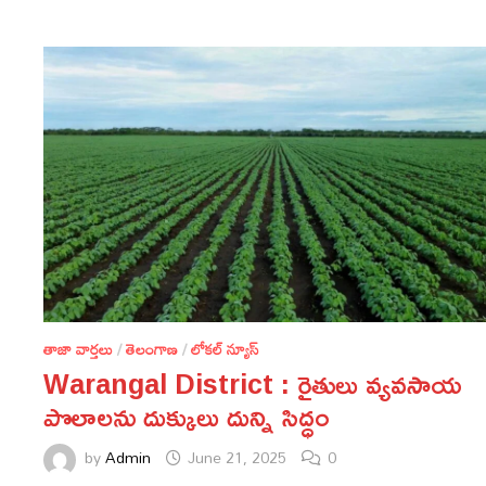
తాజా వార్తలు
/
తెలంగాణ
/
లోకల్ న్యూస్
Warangal District : రైతులు వ్యవసాయ
పొలాలను దుక్కులు దున్ని సిద్ధం
by
Admin
June 21, 2025
0