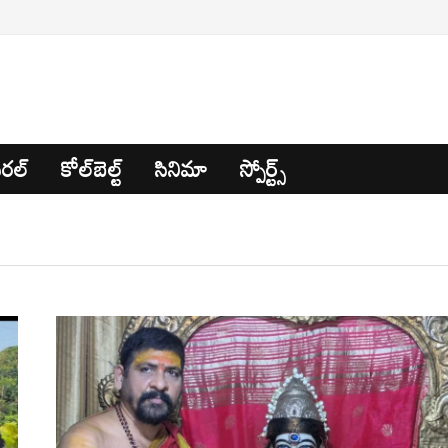
రల్
కోల్‌బెల్ట్
సినిమా
స్పోర్ట్స్