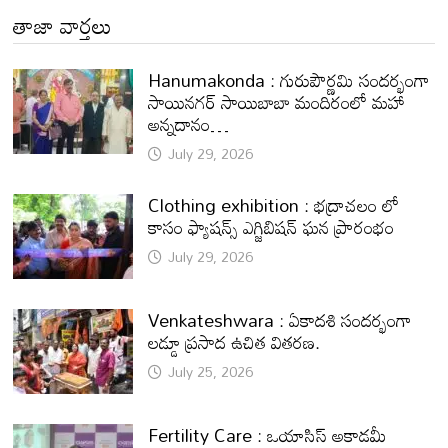
తాజా వార్తలు
Hanumakonda : గురుపౌర్ణమి సందర్భంగా
సాయినగర్‌ సాయిబాబా మందిరంలో మహా
అన్నదానం…
July 29, 2026
Clothing exhibition : భద్రాచలం లో
కాసం ఫ్యాషన్స్ ఎగ్జిబిషన్ ఘన ప్రారంభం
July 29, 2026
Venkateshwara : ఏకాదశి సందర్భంగా
లడ్డూ ప్రసాద ఉచిత వితరణ.
July 25, 2026
Fertility Care : ఒయాసిస్ అకాడమీ