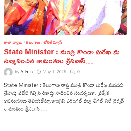
తాజా వార్తలు
/
తెలంగాణ
/
లోకల్ న్యూస్
State Minister : మంత్రి కొండా సురేఖ ను
సన్మానించిన శామంతుల శ్రీనివాస్…
by
Admin
May 1, 2026
0
State Minister : తెలంగాణ రాష్ట్ర మంత్రి కొండా సురేఖ మనవడు
శ్రేహన్షు పటేల్ గిన్నిస్ రికార్డు సాధించిన సందర్బంగా, ప్రత్యేక
అభినందనలు తెలియజేస్తూ,కాంగ్రెస్ వరంగల్ జిల్లా లీగల్ సెల్ చైర్మన్
శామంతుల శ్రీనివాస్ …