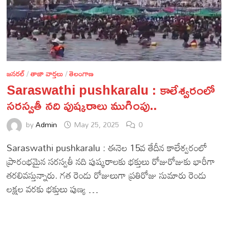
జనరల్
/
తాజా వార్తలు
/
తెలంగాణ
Saraswathi pushkaralu : కాలేశ్వరంలో
సరస్వతీ నది పుష్కరాలు ముగింపు..
by
Admin
May 25, 2025
0
Saraswathi pushkaralu : ఈనెల 15వ తేదీన కాలేశ్వరంలో
ప్రారంభమైన సరస్వతీ నది పుష్కరాలకు భక్తులు రోజురోజుకు భారీగా
తరలివస్తున్నారు. గత రెండు రోజులుగా ప్రతిరోజు సుమారు రెండు
లక్షల వరకు భక్తులు పుణ్య …