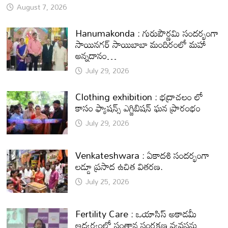
August 7, 2026
Hanumakonda : గురుపౌర్ణమి సందర్భంగా
సాయినగర్‌ సాయిబాబా మందిరంలో మహా
అన్నదానం…
July 29, 2026
Clothing exhibition : భద్రాచలం లో
కాసం ఫ్యాషన్స్ ఎగ్జిబిషన్ ఘన ప్రారంభం
July 29, 2026
Venkateshwara : ఏకాదశి సందర్భంగా
లడ్డూ ప్రసాద ఉచిత వితరణ.
July 25, 2026
Fertility Care : ఒయాసిస్ అకాడమీ
ఆధ్వర్యంలో సంతాన సంరక్షణ వ్యవస్థను