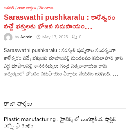
జనరల్
/
తాజా వార్తలు
/
తెలంగాణ
Saraswathi pushkaralu : కాళేశ్వరం
వచ్చే భక్తులకు భోజన సదుపాయం…
by
Admin
May 17, 2025
0
Saraswathi pushkaralu : సరస్వతి పుష్కరాల సందర్భంగా
కాళేశ్వరం వచ్చే భక్తులకు భూపాలపల్లి మండలము కమలాపూర్ క్రాస్
వద్ద భూపాలపల్లి శాసనసభ్యులు గండ్ర సత్యనారాయణ రావు
ఆధ్వర్యంలో భోజనం సదుపాయం ఏర్పాటు చేయడం జరిగింది. …
తాజా వార్తలు
Plastic manufacturing : హైటెక్స్ లో అంతర్జాతీయ ప్లాస్టిక్
ఎక్స్పో ప్రారంభం