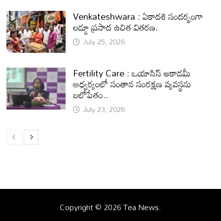
Venkateshwara : ఏకాదశి సందర్భంగా
లడ్డూ ప్రసాద ఉచిత వితరణ.
July 25, 2026
Fertility Care : ఒయాసిస్ అకాడమీ
ఆధ్వర్యంలో సంతాన సంరక్షణ వ్యవస్థను
బలోపేతం..
July 23, 2026
Copyright © 2026
Tea News
.