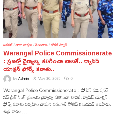
జనరల్
/
తాజా వార్తలు
/
తెలంగాణ
/
లోకల్ న్యూస్
Warangal Police Commissionerate
: ప్రజల్లో ధైర్యాన్ని కలిగించా టానికే.. ర్యాపిడ్
యాక్షన్ ఫోర్స్ కవాతు..
by
Admin
May 30, 2025
0
Warangal Police Commissionerate : పోలీస్ కమిషనర్
సన్ ప్రీత్ సింగ్ ప్రజలకు ధైర్యాన్ని కలిగించా టానికే, ర్యాపిడ్ యాక్షన్
ఫోర్స్ కవాతు నిర్వహిం చామని వరంగల్ పోలీస్ కమిషనర్ తెలిపారు.
శుక్ర వారం …