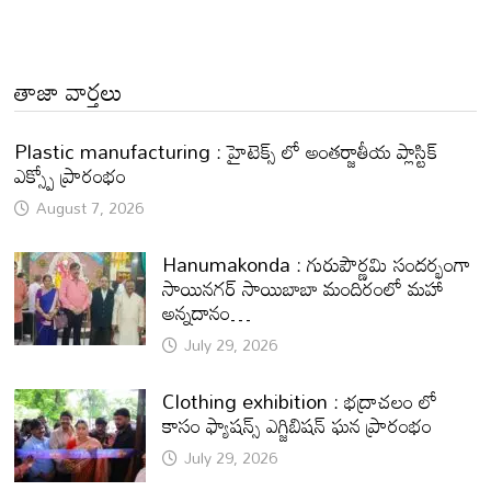
తాజా వార్తలు
Plastic manufacturing : హైటెక్స్ లో అంతర్జాతీయ ప్లాస్టిక్
ఎక్స్పో ప్రారంభం
August 7, 2026
Hanumakonda : గురుపౌర్ణమి సందర్భంగా
సాయినగర్‌ సాయిబాబా మందిరంలో మహా
అన్నదానం…
July 29, 2026
Clothing exhibition : భద్రాచలం లో
కాసం ఫ్యాషన్స్ ఎగ్జిబిషన్ ఘన ప్రారంభం
July 29, 2026