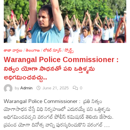
తాజా వార్తలు
/
తెలంగాణ
/
లోకల్ న్యూస్
/
స్పోర్ట్స్
Warangal Police Commissioner :
నిత్యం యోగా సాధనతో పని ఒత్తిళ్ళను
అధిగమించవచ్చు..
by
Admin
June 21, 2025
0
Warangal Police Commissioner : ప్రతి నిత్యం
యోగాసాధన చేస్తే విధి నిర్వహణలో ఎదురయ్యే పని ఒత్తిళ్ళను
అధిగమించవచ్చని వరంగల్‌ పోలీస్‌ కమిషనర్‌ తెలియ జేసారు.
ప్రపంచ యోగా దినోత్స వాన్ని పురస్కరించుకొని వరంగల్‌ …