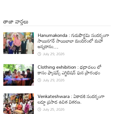
తాజా వార్తలు
Hanumakonda : గురుపౌర్ణమి సందర్భంగా
సాయినగర్‌ సాయిబాబా మందిరంలో మహా
అన్నదానం…
July 29, 2026
Clothing exhibition : భద్రాచలం లో
కాసం ఫ్యాషన్స్ ఎగ్జిబిషన్ ఘన ప్రారంభం
July 29, 2026
Venkateshwara : ఏకాదశి సందర్భంగా
లడ్డూ ప్రసాద ఉచిత వితరణ.
July 25, 2026