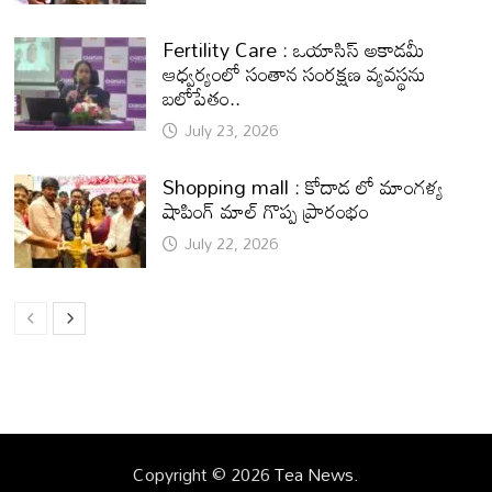
Fertility Care : ఒయాసిస్ అకాడమీ
ఆధ్వర్యంలో సంతాన సంరక్షణ వ్యవస్థను
బలోపేతం..
July 23, 2026
Shopping mall : కోదాడ లో మాంగళ్య
షాపింగ్ మాల్ గొప్ప ప్రారంభం
July 22, 2026
Copyright © 2026
Tea News
.